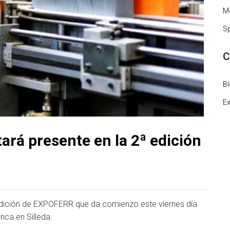
Mo
Sp
C
B
Ex
á presente en la 2ª edición
ición de EXPOFERR que da comienzo este viernes día
anca en Silleda.