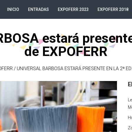
INICIO
ENTRADAS
EXPOFERR 2023
EXPOFERR 2018
OSA estará presente e
de EXPOFERR
OFERR
/
UNIVERSAL BARBOSA ESTARÁ PRESENTE EN LA 2ª ED
E
Le
M
Ho
Zo