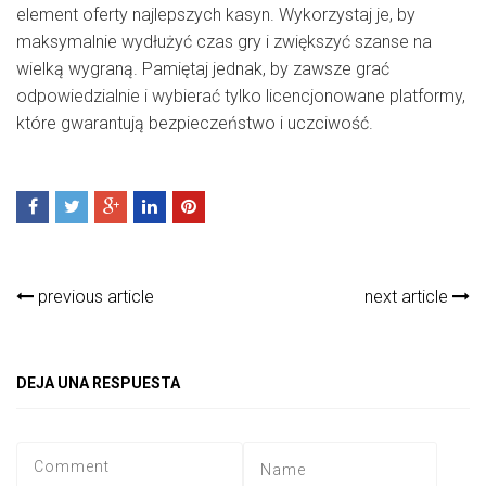
element oferty najlepszych kasyn. Wykorzystaj je, by
maksymalnie wydłużyć czas gry i zwiększyć szanse na
wielką wygraną. Pamiętaj jednak, by zawsze grać
odpowiedzialnie i wybierać tylko licencjonowane platformy,
które gwarantują bezpieczeństwo i uczciwość.
previous article
next article
DEJA UNA RESPUESTA