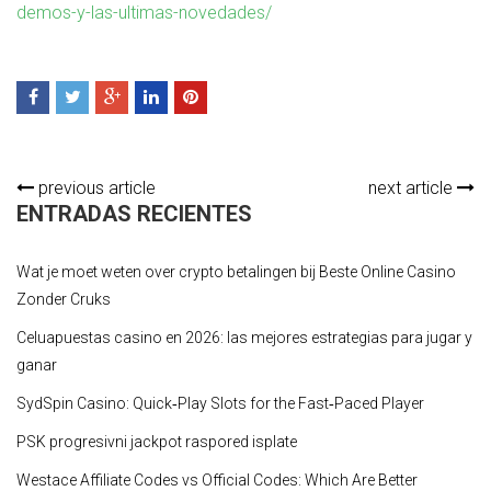
demos-y-las-ultimas-novedades/
previous article
next article
ENTRADAS RECIENTES
Wat je moet weten over crypto betalingen bij Beste Online Casino
Zonder Cruks
Celuapuestas casino en 2026: las mejores estrategias para jugar y
ganar
SydSpin Casino: Quick‑Play Slots for the Fast‑Paced Player
PSK progresivni jackpot raspored isplate
Westace Affiliate Codes vs Official Codes: Which Are Better