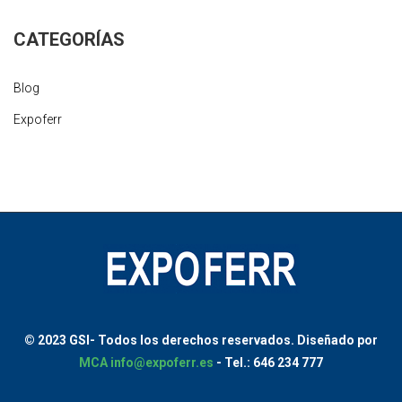
CATEGORÍAS
Blog
Expoferr
© 2023 GSI-
Todos los derechos reservados.
Diseñado por
MCA
info@expoferr.es
- Tel.: 646 234 777