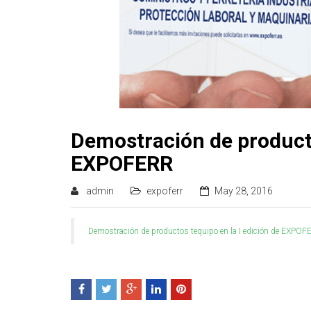
Demostración de producto
EXPOFERR
admin
expoferr
May 28, 2016
Demostración de productos tequipo en la I edición de EXPO