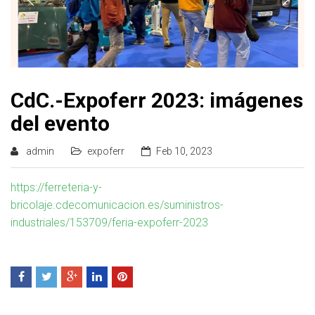
CdC.-Expoferr 2023: imágenes
del evento
admin
expoferr
Feb 10, 2023
https://ferreteria-y-
bricolaje.cdecomunicacion.es/suministros-
industriales/153709/feria-expoferr-2023