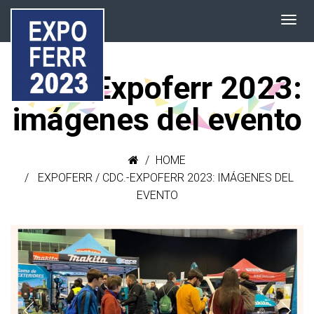
CdC.-Expoferr 2023:
imágenes del evento
HOME
EXPOFERR
/
CDC.-EXPOFERR 2023: IMÁGENES DEL
EVENTO