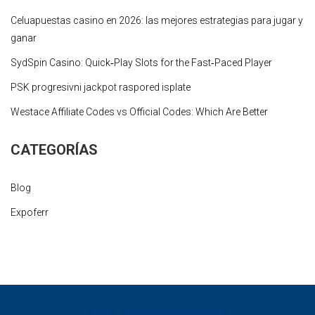
Celuapuestas casino en 2026: las mejores estrategias para jugar y
ganar
SydSpin Casino: Quick‑Play Slots for the Fast‑Paced Player
PSK progresivni jackpot raspored isplate
Westace Affiliate Codes vs Official Codes: Which Are Better
CATEGORÍAS
Blog
Expoferr