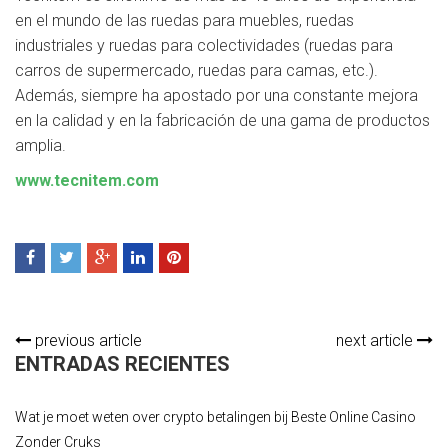
en el mundo de las ruedas para muebles, ruedas
industriales y ruedas para colectividades (ruedas para
carros de supermercado, ruedas para camas, etc.).
Además, siempre ha apostado por una constante mejora
en la calidad y en la fabricación de una gama de productos
amplia.
www.tecnitem.com
previous article
next article
ENTRADAS RECIENTES
Wat je moet weten over crypto betalingen bij Beste Online Casino
Zonder Cruks