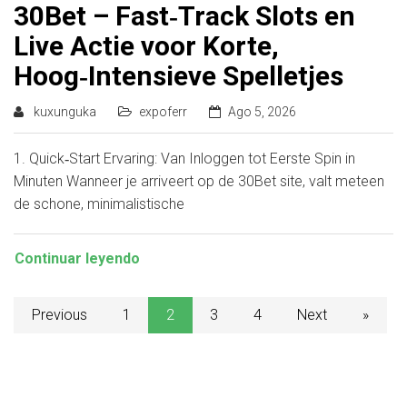
30Bet – Fast‑Track Slots en
Live Actie voor Korte,
Hoog‑Intensieve Spelletjes
kuxunguka
expoferr
Ago 5, 2026
1. Quick‑Start Ervaring: Van Inloggen tot Eerste Spin in
Minuten Wanneer je arriveert op de 30Bet site, valt meteen
de schone, minimalistische
Continuar leyendo
Previous
1
2
3
4
Next
»