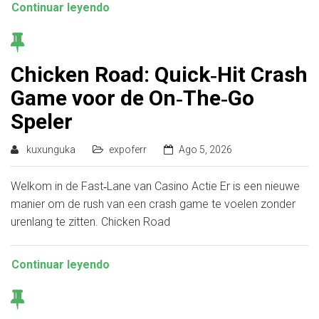
Continuar leyendo
Chicken Road: Quick‑Hit Crash
Game voor de On‑The‑Go
Speler
kuxunguka
expoferr
Ago 5, 2026
Welkom in de Fast‑Lane van Casino Actie Er is een nieuwe
manier om de rush van een crash game te voelen zonder
urenlang te zitten. Chicken Road
Continuar leyendo