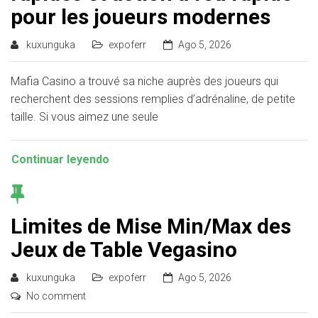
pour les joueurs modernes
kuxunguka
expoferr
Ago 5, 2026
Mafia Casino a trouvé sa niche auprès des joueurs qui
recherchent des sessions remplies d’adrénaline, de petite
taille. Si vous aimez une seule
Continuar leyendo
Limites de Mise Min/Max des
Jeux de Table Vegasino
kuxunguka
expoferr
Ago 5, 2026
No comment