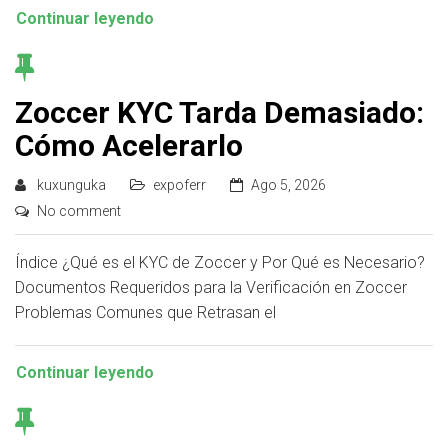
Continuar leyendo
Zoccer KYC Tarda Demasiado:
Cómo Acelerarlo
kuxunguka
expoferr
Ago 5, 2026
No comment
Índice ¿Qué es el KYC de Zoccer y Por Qué es Necesario?
Documentos Requeridos para la Verificación en Zoccer
Problemas Comunes que Retrasan el
Continuar leyendo