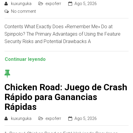
kuxunguka
expoferr
Ago 5, 2026
No comment
Contents What Exactly Does «Remember Me» Do at
Spinpolo? The Primary Advantages of Using the Feature
Security Risks and Potential Drawbacks A
Continuar leyendo
Chicken Road: Juego de Crash
Rápido para Ganancias
Rápidas
kuxunguka
expoferr
Ago 5, 2026