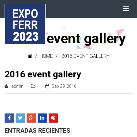
2016 event gallery
HOME
2016 EVENT GALLERY
2016 event gallery
admin
Sep 29, 2016
ENTRADAS RECIENTES