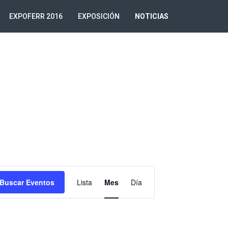
EXPOFERR 2016
EXPOSICIÓN
NOTICIAS
Navegación
Buscar Eventos
Lista
Mes
Día
de
vistas
de
Evento