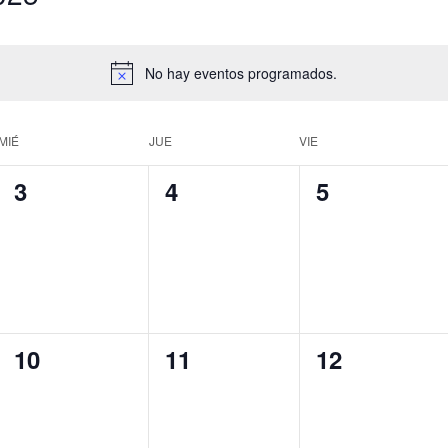
No hay eventos programados.
MIÉ
JUE
VIE
0
0
0
3
4
5
eventos,
eventos,
eventos,
0
0
0
10
11
12
eventos,
eventos,
eventos,