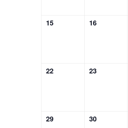
0
0
15
16
eventos,
eventos,
0
0
22
23
eventos,
eventos,
0
0
29
30