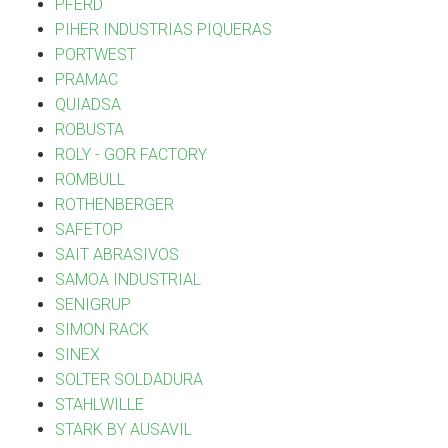
PFERD
PIHER INDUSTRIAS PIQUERAS
PORTWEST
PRAMAC
QUIADSA
ROBUSTA
ROLY - GOR FACTORY
ROMBULL
ROTHENBERGER
SAFETOP
SAIT ABRASIVOS
SAMOA INDUSTRIAL
SENIGRUP
SIMON RACK
SINEX
SOLTER SOLDADURA
STAHLWILLE
STARK BY AUSAVIL