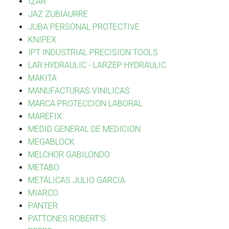
IZAR
JAZ ZUBIAURRE
JUBA PERSONAL PROTECTIVE
KNIPEX
IPT INDUSTRIAL PRECISION TOOLS
LAR HYDRAULIC - LARZEP HYDRAULIC
MAKITA
MANUFACTURAS VINILICAS
MARCA PROTECCION LABORAL
MAREFIX
MEDID GENERAL DE MEDICION
MEGABLOCK
MELCHOR GABILONDO
METABO
METÁLICAS JULIO GARCIA
MIARCO
PANTER
PATTONES ROBERT'S