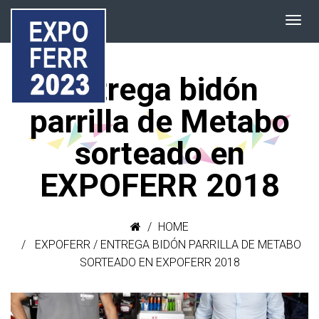
Entrega bidón
parrilla de Metabo
sorteado en
EXPOFERR 2018
HOME
EXPOFERR
/
ENTREGA BIDÓN PARRILLA DE METABO
SORTEADO EN EXPOFERR 2018