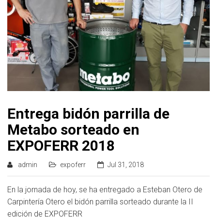
Entrega bidón parrilla de
Metabo sorteado en
EXPOFERR 2018
admin
expoferr
Jul 31, 2018
En la jornada de hoy, se ha entregado a Esteban Otero de
Carpintería Otero el bidón parrilla sorteado durante la II
edición de EXPOFERR