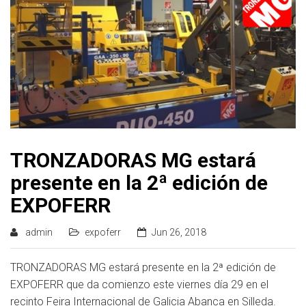
TRONZADORAS MG estará
presente en la 2ª edición de
EXPOFERR
admin
expoferr
Jun 26, 2018
TRONZADORAS MG estará presente en la 2ª edición de
EXPOFERR que da comienzo este viernes día 29 en el
recinto Feira Internacional de Galicia Abanca en Silleda.