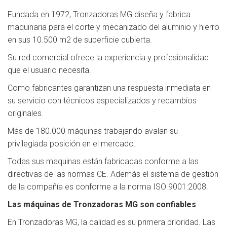
Fundada en 1972, Tronzadoras MG diseña y fabrica
maquinaria para el corte y mecanizado del aluminio y hierro
en sus 10.500 m2 de superficie cubierta.
Su red comercial ofrece la experiencia y profesionalidad
que el usuario necesita.
Como fabricantes garantizan una respuesta inmediata en
su servicio con técnicos especializados y recambios
originales.
Más de 180.000 máquinas trabajando avalan su
privilegiada posición en el mercado.
Todas sus maquinas están fabricadas conforme a las
directivas de las normas CE. Además el sistema de gestión
de la compañía es conforme a la norma ISO 9001:2008.
Las máquinas de Tronzadoras MG son confiables
:
En Tronzadoras MG, la calidad es su primera prioridad. Las