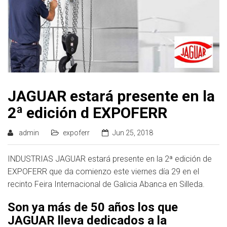
JAGUAR estará presente en la
2ª edición d EXPOFERR
admin
expoferr
Jun 25, 2018
INDUSTRIAS JAGUAR estará presente en la 2ª edición de
EXPOFERR que da comienzo este viernes día 29 en el
recinto Feira Internacional de Galicia Abanca en Silleda.
Son ya
más de 50 años
los que
JAGUAR lleva dedicados a la