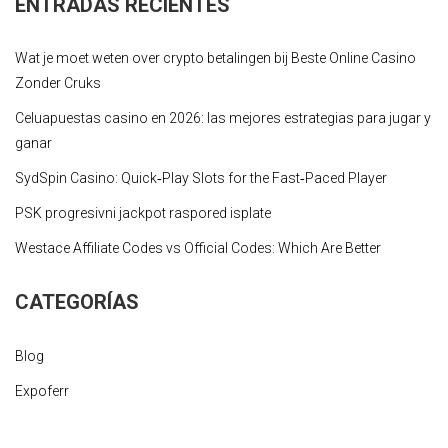
ENTRADAS RECIENTES
Wat je moet weten over crypto betalingen bij Beste Online Casino
Zonder Cruks
Celuapuestas casino en 2026: las mejores estrategias para jugar y
ganar
SydSpin Casino: Quick‑Play Slots for the Fast‑Paced Player
PSK progresivni jackpot raspored isplate
Westace Affiliate Codes vs Official Codes: Which Are Better
CATEGORÍAS
Blog
Expoferr