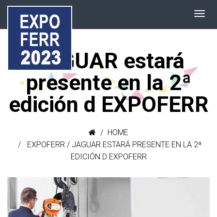
JAGUAR estará
presente en la 2ª
edición d EXPOFERR
HOME
EXPOFERR
/
JAGUAR ESTARÁ PRESENTE EN LA 2ª
EDICIÓN D EXPOFERR