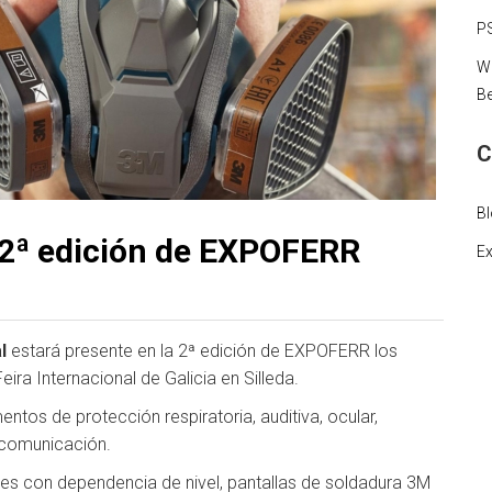
PS
We
Be
C
B
 2ª edición de EXPOFERR
Ex
al
estará presente en la 2ª edición de EXPOFERR los
eira Internacional de Galicia en Silleda.
tos de protección respiratoria, auditiva, ocular,
 comunicación.
s con dependencia de nivel, pantallas de soldadura 3M