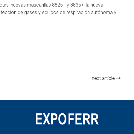
ours, nuevas mascarillas 8825+ y 8835+, la nueva
etección de gases y equipos de respiración autónoma y
next article