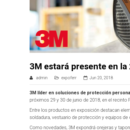
3M estará presente en la
admin
expoferr
Jun 20, 2018
3M líder en soluciones de protección person
próximos 29 y 30 de junio de 2018, en el recinto F
Entre los productos en exposición destacan elemen
soldadura, vestuario de protección y equipos de
Como novedades, 3M expondrá orejeras y tapone