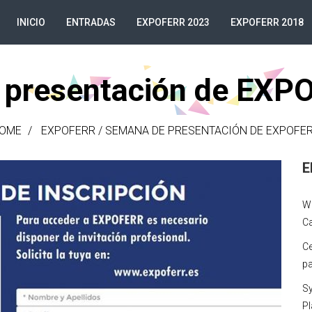
INICIO
ENTRADAS
EXPOFERR 2023
EXPOFERR 2018
 presentación de EXP
OME
EXPOFERR
/
SEMANA DE PRESENTACIÓN DE EXPOFER
E
Wa
C
Ce
pa
Sy
Pl