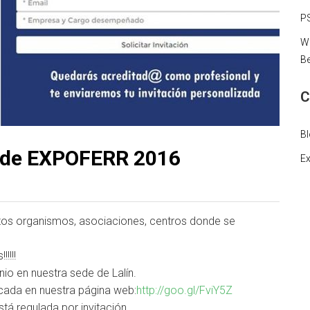
PS
We
Be
C
B
 de EXPOFERR 2016
Ex
os organismos, asociaciones, centros donde se
!!!!
io en nuestra sede de Lalín.
icada en nuestra página web:
http://goo.gl/FviY5Z
está regulada por invitación.