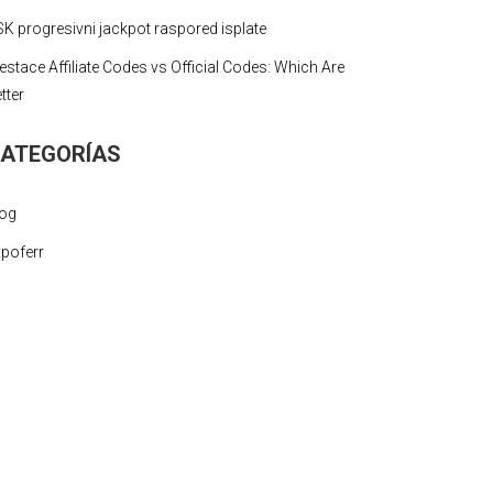
K progresivni jackpot raspored isplate
stace Affiliate Codes vs Official Codes: Which Are
tter
ATEGORÍAS
log
poferr