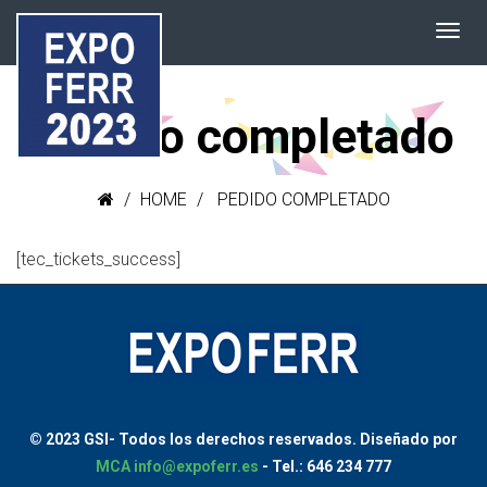
Pedido completado
HOME
PEDIDO COMPLETADO
[tec_tickets_success]
© 2023 GSI-
Todos los derechos reservados.
Diseñado por
MCA
info@expoferr.es
- Tel.: 646 234 777