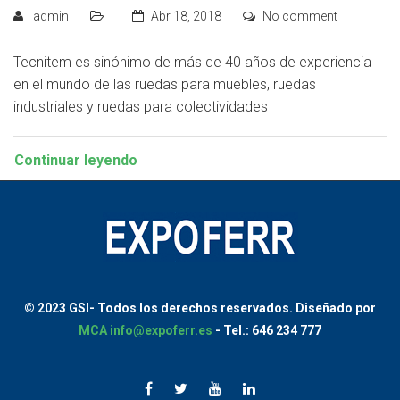
admin
Abr 18, 2018
No comment
Tecnitem es sinónimo de más de 40 años de experiencia
en el mundo de las ruedas para muebles, ruedas
industriales y ruedas para colectividades
Continuar leyendo
© 2023 GSI-
Todos los derechos reservados.
Diseñado por
MCA
info@expoferr.es
- Tel.: 646 234 777