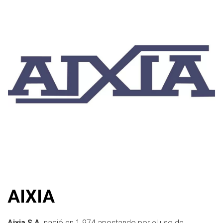
AIXIA
Aixia S.A.
nació en 1.974 apostando por el uso de