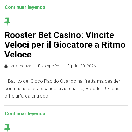
Continuar leyendo
Rooster Bet Casino: Vincite
Veloci per il Giocatore a Ritmo
Veloce
kuxunguka
expoferr
Jul 30, 2026
Il Battito del Gioco Rapido Quando hai fretta ma desideri
comunque quella scarica di adrenalina, Rooster Bet casino
offre un’area di gioco
Continuar leyendo