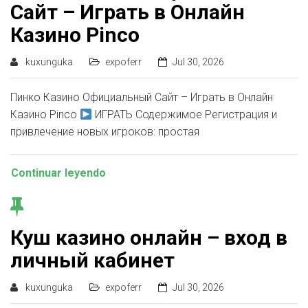
Сайт – Играть в Онлайн
Казино Pinco
kuxunguka
expoferr
Jul 30, 2026
Пинко Казино Официальный Сайт – Играть в Онлайн
Казино Pinco
ИГРАТЬ Содержимое Регистрация и
привлечение новых игроков: простая
Continuar leyendo
Куш казино онлайн – вход в
личный кабинет
kuxunguka
expoferr
Jul 30, 2026