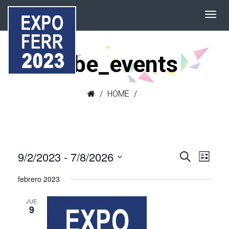
tribe_events
HOME
Naveg
Nav
9/2/2023
 - 
7/8/2026
Buscar
Lista
de
Seleccionar
de
febrero 2023
vist
fecha.
búsqu
de
JUE
Even
9
y