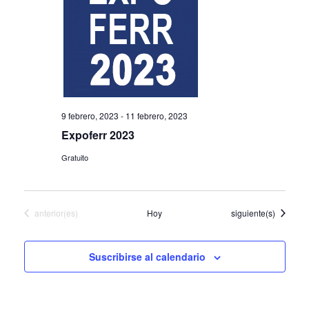
vistas
de
Event
9 febrero, 2023
-
11 febrero, 2023
Expoferr 2023
Gratuito
Eventos
Eventos
anterior(es)
Hoy
siguiente(s)
Suscribirse al calendario